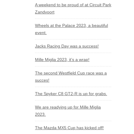
A weekend to be proud of at Circuit Park
Zandvoort
Wheels at the Palace 2023, a beautiful
event.
Jacks Racing Day was a success!
Mille Miglia 2023, it’s a wrap!
The second Westfield Cup race was a
succes!
The Spyker C8 GT2-R is up for grabs.
We are readying up for Mille Miglia
2023.
The Mazda MX5 Cup has kicked off!