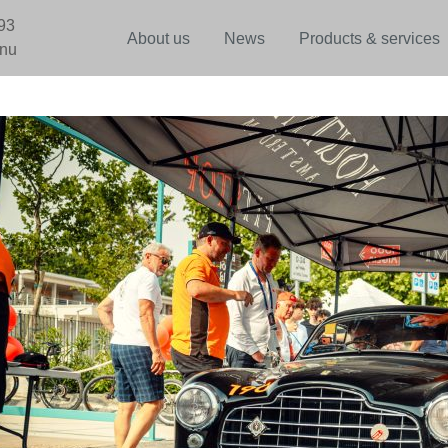
93
About us
News
Products & services
.nu