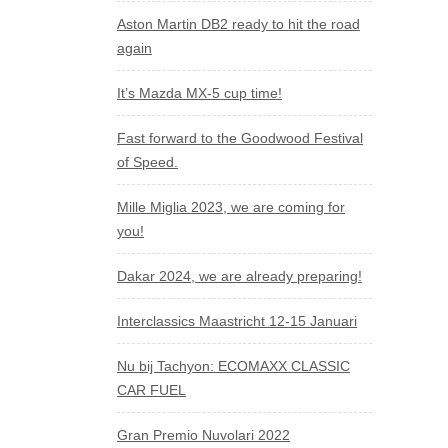
Aston Martin DB2 ready to hit the road
again
It’s Mazda MX-5 cup time!
Fast forward to the Goodwood Festival
of Speed.
Mille Miglia 2023, we are coming for
you!
Dakar 2024, we are already preparing!
Interclassics Maastricht 12-15 Januari
Nu bij Tachyon: ECOMAXX CLASSIC
CAR FUEL
Gran Premio Nuvolari 2022