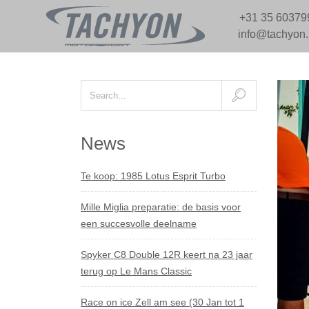
+31 35 60379
info@tachyon
News
Te koop: 1985 Lotus Esprit Turbo
Mille Miglia preparatie: de basis voor
een succesvolle deelname
Spyker C8 Double 12R keert na 23 jaar
terug op Le Mans Classic
Race on ice Zell am see (30 Jan tot 1