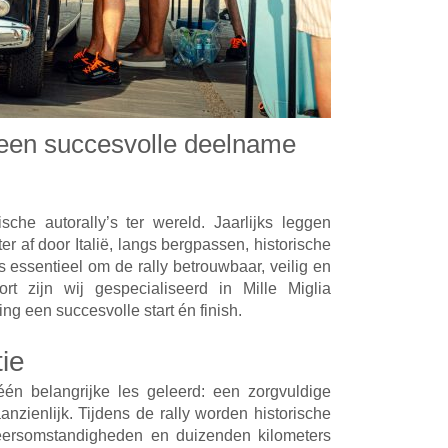
r een succesvolle deelname
sche autorally’s ter wereld. Jaarlijks leggen
r af door Italië, langs bergpassen, historische
essentieel om de rally betrouwbaar, veilig en
t zijn wij gespecialiseerd in Mille Miglia
ng een succesvolle start én finish.
tie
één belangrijke les geleerd: een zorgvuldige
nzienlijk. Tijdens de rally worden historische
weersomstandigheden en duizenden kilometers