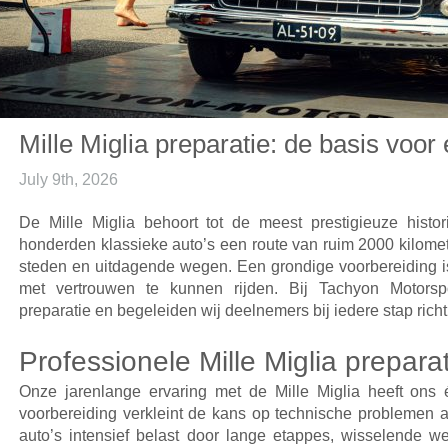
Mille Miglia preparatie: de basis voo
July 9th, 2026
De Mille Miglia behoort tot de meest prestigieuze histori
honderden klassieke auto’s een route van ruim 2000 kilomete
steden en uitdagende wegen. Een grondige voorbereiding is 
met vertrouwen te kunnen rijden. Bij Tachyon Motorspor
preparatie en begeleiden wij deelnemers bij iedere stap richti
Professionele Mille Miglia prepara
Onze jarenlange ervaring met de Mille Miglia heeft ons 
voorbereiding verkleint de kans op technische problemen aa
auto’s intensief belast door lange etappes, wisselende 