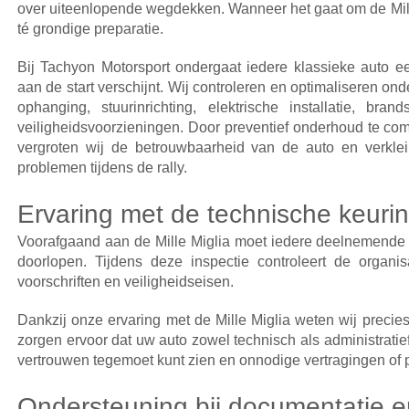
over uiteenlopende wegdekken. Wanneer het gaat om de Mille 
té grondige preparatie.
Bij Tachyon Motorsport ondergaat iedere klassieke auto ee
aan de start verschijnt. Wij controleren en optimaliseren ond
ophanging, stuurinrichting, elektrische installatie, bran
veiligheidsvoorzieningen. Door preventief onderhoud te com
vergroten wij de betrouwbaarheid van de auto en verkle
problemen tijdens de rally.
Ervaring met de technische keuri
Voorafgaand aan de Mille Miglia moet iedere deelnemende a
doorlopen. Tijdens deze inspectie controleert de organi
voorschriften en veiligheidseisen.
Dankzij onze ervaring met de Mille Miglia weten wij precies
zorgen ervoor dat uw auto zowel technisch als administratief
vertrouwen tegemoet kunt zien en onnodige vertragingen o
Ondersteuning bij documentatie en