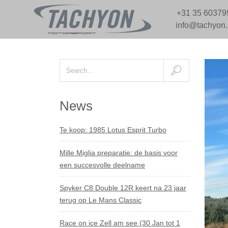
+31 35 60379
info@tachyon
News
Te koop: 1985 Lotus Esprit Turbo
Mille Miglia preparatie: de basis voor
een succesvolle deelname
Spyker C8 Double 12R keert na 23 jaar
terug op Le Mans Classic
Race on ice Zell am see (30 Jan tot 1