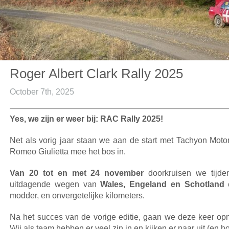
Roger Albert Clark Rally 2025
October 7th, 2025
Yes, we zijn er weer bij: RAC Rally 2025!
Net als vorig jaar staan we aan de start met Tachyon Moto
Romeo Giulietta mee het bos in.
Van 20 tot en met 24 november
doorkruisen we tijde
uitdagende wegen van
Wales, Engeland en Schotland
e
modder, en onvergetelijke kilometers.
Na het succes van de vorige editie, gaan we deze keer opn
Wij als team hebben er veel zin in en kijken er naar uit (en 