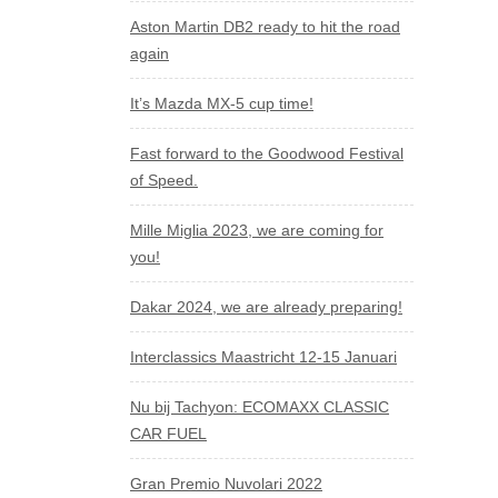
Aston Martin DB2 ready to hit the road
again
It’s Mazda MX-5 cup time!
Fast forward to the Goodwood Festival
of Speed.
Mille Miglia 2023, we are coming for
you!
Dakar 2024, we are already preparing!
Interclassics Maastricht 12-15 Januari
Nu bij Tachyon: ECOMAXX CLASSIC
CAR FUEL
Gran Premio Nuvolari 2022