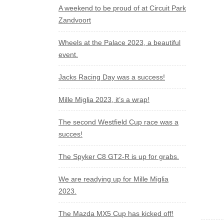
A weekend to be proud of at Circuit Park
Zandvoort
Wheels at the Palace 2023, a beautiful
event.
Jacks Racing Day was a success!
Mille Miglia 2023, it’s a wrap!
The second Westfield Cup race was a
succes!
The Spyker C8 GT2-R is up for grabs.
We are readying up for Mille Miglia
2023.
The Mazda MX5 Cup has kicked off!